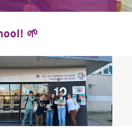
hool! 🌱