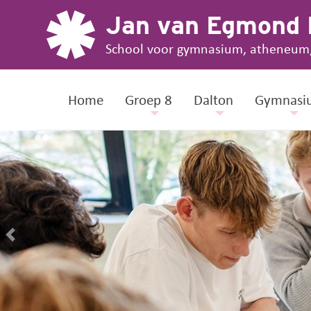
Jan van Egmond
School voor gymnasium, atheneum
Home
Groep 8
Dalton
Gymnasi
Ontdek.
Kies.
Groei.
Previous