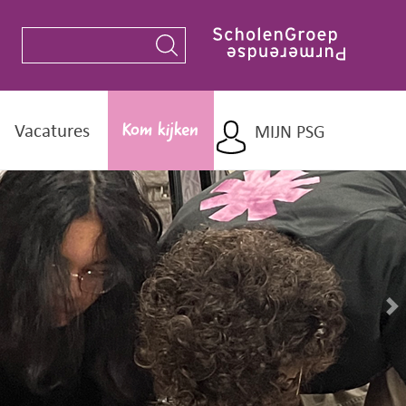
Vacatures
MIJN PSG
Kom kijken
Ontdek.
Kies.
Groei!
N