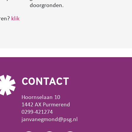
doorgronden.
eren?
klik
CONTACT
Hoornselaan 10
1442 AX Purmerend
0299-421274
janvanegmond@psg.nl