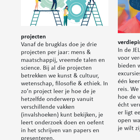
projecten
verdiepi
Vanaf de brugklas doe je drie
In de JE
projecten per jaar: mens &
voor ver
maatschappij, vreemde talen en
bieden 
science. Bij al die projecten
excursie
betrekken we kunst & cultuur,
één keer
wetenschap, filosofie & ethiek. In
reis. We
zo’n project leer je hoe de je
hoe de v
hetzelfde onderwerp vanuit
écht ve
verschillende vakken
er ligt 
(invalshoeken) kunt bekijken, je
open wa
leert onderzoek doen en oefent
je wilt zi
in het schrijven van papers en
presenteren.