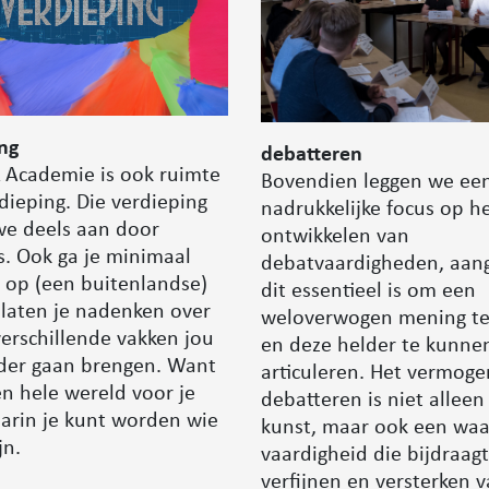
ng
debatteren
L Academie is ook ruimte
Bovendien leggen we ee
dieping. Die verdieping
nadrukkelijke focus op h
we deels aan door
ontwikkelen van
s. Ook ga je minimaal
debatvaardigheden, aan
 op (een buitenlandse)
dit essentieel is om een
 laten je nadenken over
weloverwogen mening t
erschillende vakken jou
en deze helder te kunne
rder gaan brengen. Want
articuleren. Het vermog
een hele wereld voor je
debatteren is niet alleen
arin je kunt worden wie
kunst, maar ook een waa
jn.
vaardigheid die bijdraag
verfijnen en versterken v