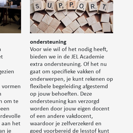
ondersteuning
Voor wie wil of het nodig heeft,
n
bieden we in de JEL Academie
et
extra ondersteuning. Of het nu
gaat om specifieke vakken of
gezien
onderwerpen, je kunt rekenen op
flexibele begeleiding afgestemd
e vormen
op jouw behoeften. Deze
n
ondersteuning kan verzorgd
en om te
worden door jouw eigen docent
 een
of een andere vakdocent,
rdevolle
waardoor je zelfverzekerd en
t aan het
goed voorbereid de lesstof kunt
an je