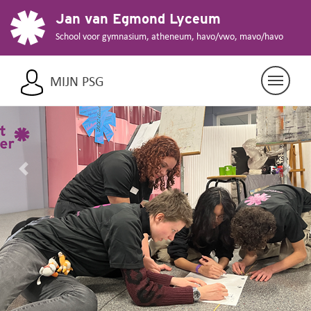
Jan van Egmond Lyceum
School voor gymnasium, atheneum, havo/vwo, mavo/havo
MIJN PSG
Previous
Nex