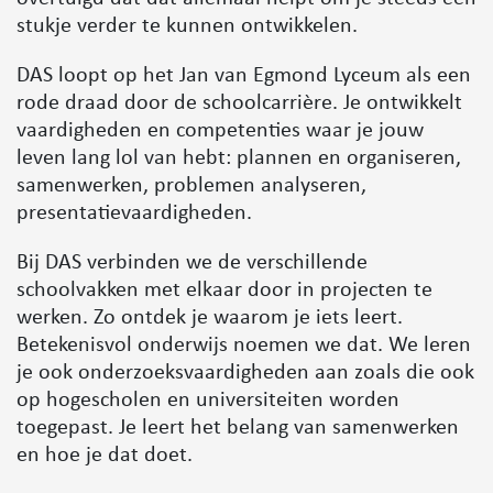
overtuigd dat dat allemaal helpt om je steeds een
stukje verder te kunnen ontwikkelen.
DAS loopt op het Jan van Egmond Lyceum als een
rode draad door de schoolcarrière. Je ontwikkelt
vaardigheden en competenties waar je jouw
leven lang lol van hebt: plannen en organiseren,
samenwerken, problemen analyseren,
presentatievaardigheden.
Bij
DAS
verbinden we de verschillende
schoolvakken met elkaar door in projecten te
werken.
Zo
ontdek je waarom je iets leert.
Betekenisvol onderwijs
noemen we dat.
We leren
je
ook
onderzoeksvaardigh
eden
aan zoals die ook
op hogescholen en universiteiten worden
toegepast. Je leert het belang van samenwerken
en hoe je dat doet.