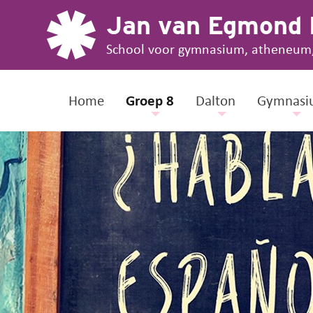
Jan van Egmond
School voor gymnasium, atheneum
Home
Groep 8
Dalton
Gymnasi
Ontdek.
Kies.
Groei.
Previous