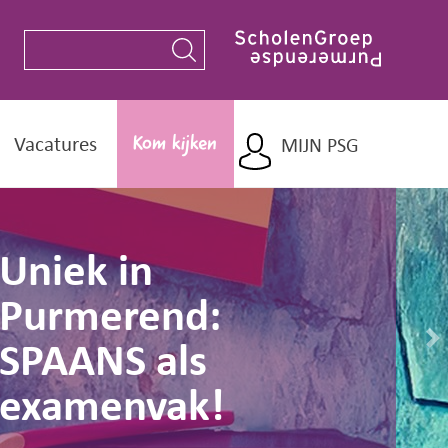
Vacatures
MIJN PSG
Kom kijken
Uniek in
Purmerend:
SPAANS als
N
examenvak!