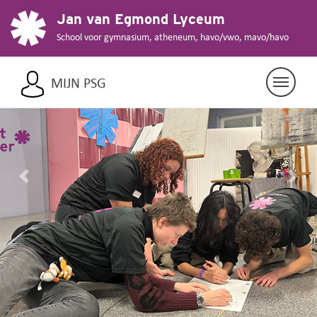
Jan van Egmond Lyceum
School voor gymnasium, atheneum, havo/vwo, mavo/havo
MIJN PSG
Previous
Nex