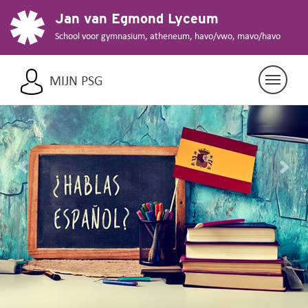
Jan van Egmond Lyceum
School voor gymnasium, atheneum, havo/vwo, mavo/havo
MIJN PSG
Previous
Nex