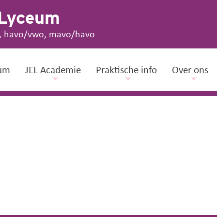
 Lyceum
, havo/vwo, mavo/havo
um
JEL Academie
Praktische info
Over ons